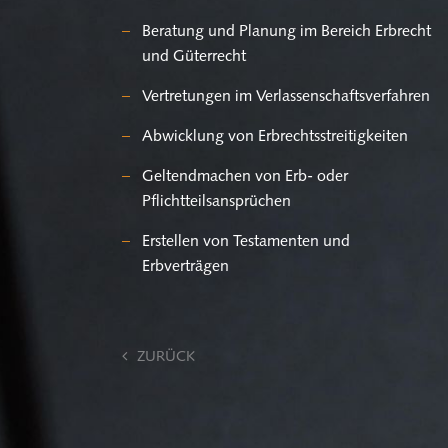
Be­ra­tung und Pla­nung im Be­reich Erbrecht
und Gü­ter­recht
Ver­tre­tun­gen im Ver­las­sen­schafts­ver­fah­ren
Ab­wick­lung von Erbrechts­strei­tig­kei­ten
Gel­tend­ma­chen von Erb- oder
Pflicht­teils­an­sprü­chen
Er­stel­len von Tes­ta­men­ten und
Erb­ver­trä­gen
ZU­RÜCK