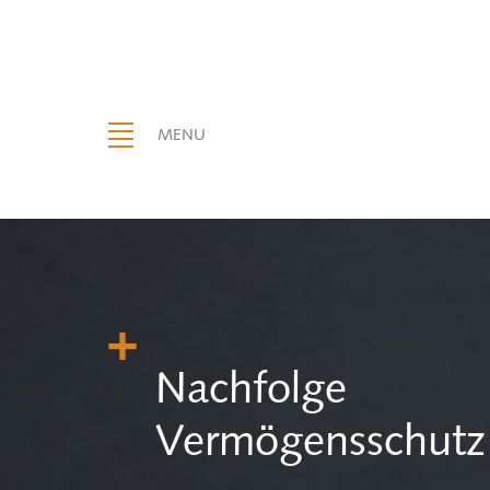
MENU
Nach­fol­ge
Ver­mö­gens­schutz