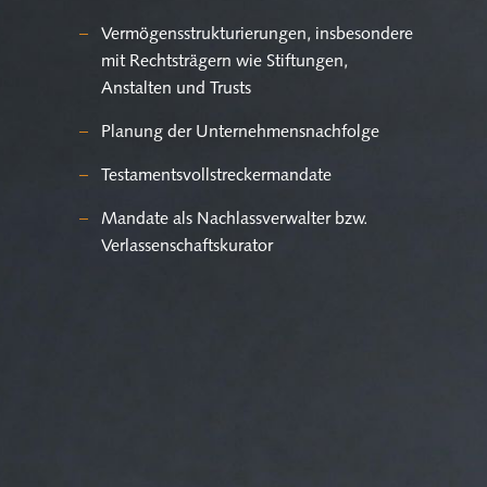
Ver­mö­gens­struk­tu­rie­run­gen, ins­be­son­de­re
mit Rechts­trä­gern wie Stif­tun­gen,
An­stal­ten und Trusts
Pla­nung der Un­ter­neh­mens­nach­fol­ge
Tes­ta­ments­voll­stre­cker­man­da­te
Man­da­te als Nach­lass­ver­wal­ter bzw.
Ver­las­sen­schafts­ku­ra­tor