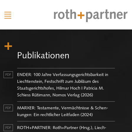
Pu­bli­ka­tio­nen
ENDER: 100 Jahre Ver­fas­sungs­ge­richts­bar­keit in
PDF
Liech­ten­stein, Fest­schrift zum Ju­bi­lä­um des
Staats­ge­richts­ho­fes, Hil­mar Hoch I Pa­tri­cia M.
Schiess Rü­ti­mann, Nomos Ver­lag (2026)
MAR­XER: Tes­ta­men­te, Ver­mächt­nis­se & Schen­
PDF
kun­gen: Ein recht­li­cher Leit­fa­den (2024)
ROTH+PART­NER: Roth+Part­ner (Hrsg.), Liech­
PDF