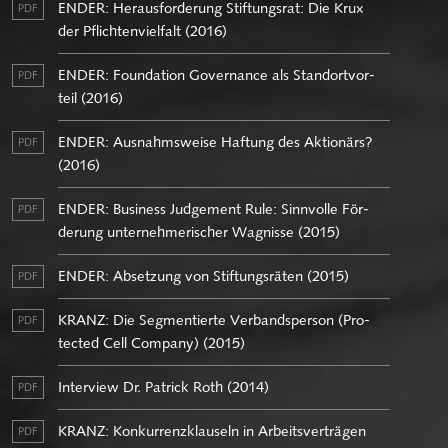
ENDER: Her­aus­for­de­rung Stif­tungs­rat: Die Krux
PDF
der Pflich­ten­viel­falt (2016)
ENDER: Foun­da­ti­on Go­ver­nan­ce als Stand­ort­vor­
PDF
teil (2016)
ENDER: Aus­nahms­wei­se Haf­tung des Ak­tio­närs?
PDF
(2016)
ENDER: Busi­ness Jud­ge­ment Rule: Sinn­vol­le För­
PDF
de­rung un­ter­neh­me­ri­scher Wag­nis­se (2015)
ENDER: Ab­set­zung von Stif­tungs­rä­ten (2015)
PDF
KRANZ: Die Seg­men­tier­te Ver­bands­per­son (Pro­
PDF
tec­ted Cell Com­pa­ny) (2015)
In­ter­view Dr. Pa­trick Roth (2014)
PDF
KRANZ: Kon­kur­renz­klau­seln in Ar­beits­ver­trä­gen
PDF