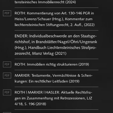
ten­stei­ni­sches Im­mo­bi­li­en­recht (2024)
ROTH: Kom­men­tie­rung von Art. 130-146 PGR in
PDF
Heiss/Lo­renz/Schau­er (Hrsg.), Kom­men­tar zum
liech­ten­stei­ni­schen Stif­tungs­recht, 2. Aufl., (2022)
ENDER: In­di­vi­du­al­be­schwer­de an den Staats­ge­
richts­hof, in Brand­stät­ter/Nagel/Öhri/Un­ge­rank
(Hrsg.), Hand­buch Liech­ten­stei­ni­sches Straf­pro­
zess­recht, Manz Ver­lag (2021)
ROTH: Im­mo­bi­li­en rich­tig struk­tu­rie­ren (2019)
PDF
MAR­XER: Tes­ta­men­te, Ver­mächt­nis­se & Schen­
PDF
kun­gen: Ein recht­li­cher Leit­fa­den (2019)
ROTH | MAR­XER | HAS­LER: Ak­tu­el­le Rechts­fra­
PDF
gen im Zu­sam­men­hang mit Re­tro­zes­sio­nen, LJZ
4/18, S. 196 (2018)