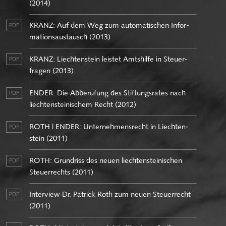
(2014)
KRANZ: Auf dem Weg zum au­to­ma­ti­schen In­for­
PDF
ma­ti­ons­aus­tausch (2013)
KRANZ: Liech­ten­stein leis­tet Amts­hil­fe in Steu­er­
PDF
fra­gen (2013)
ENDER: Die Ab­be­ru­fung des Stif­tungs­ra­tes nach
PDF
liech­ten­stei­ni­schem Recht (2012)
ROTH | ENDER: Un­ter­neh­mens­recht in Liech­ten­
PDF
stein (2011)
ROTH: Grund­riss des neuen liech­ten­stei­ni­schen
PDF
Steu­er­rechts (2011)
In­ter­view Dr. Pa­trick Roth zum neuen Steu­er­recht
PDF
(2011)