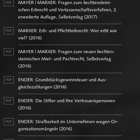
MAYER | MAR­XER: Fra­gen zum liech­ten­stei­ni­
PDF
schen Erbrecht und Ver­las­sen­schafts­ver­fah­ren, 2.
er­wei­ter­te Auf­la­ge, Selbst­ver­lag (2017)
MAR­XER: Erb- und Pflicht­teils­recht: Wer erbt wie
PDF
viel? (2016)
MAYER | MAR­XER: Fra­gen zum neuen liech­ten­
PDF
stei­ni­schen Miet- und Pacht­recht, Selbst­ver­lag
(2016)
ENDER: Grund­stücks­ge­winn­steu­er und Aus­
PDF
gleichs­zah­lun­gen (2016)
ENDER: Die Stif­ter und ihre Ver­trau­ens­per­so­nen
PDF
(2016)
ENDER: Straf­bar­keit im Un­ter­neh­men wegen Or­
PDF
ga­ni­sa­ti­ons­män­geln (2016)