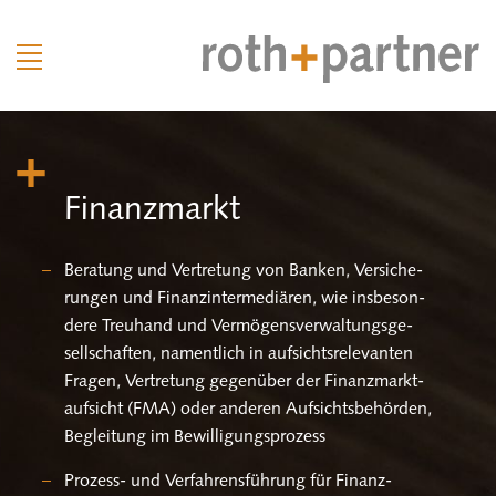
Fi­nanz­markt
Be­ra­tung und Ver­tre­tung von Ban­ken, Ver­si­che­
run­gen und Fi­nanz­in­ter­me­diä­ren, wie ins­be­son­
de­re Treu­hand und Ver­mö­gens­ver­wal­tungs­ge­
sell­schaf­ten, na­ment­lich in auf­sichts­re­le­van­ten
Fra­gen, Ver­tre­tung ge­gen­über der Fi­nanz­markt­
auf­sicht (FMA) oder an­de­ren Auf­sichts­be­hör­den,
Be­glei­tung im Be­wil­li­gungs­pro­zess
Pro­zess- und Ver­fah­rens­füh­rung für Fi­nanz­