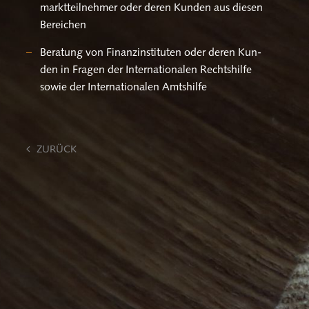
markt­teil­neh­mer oder deren Kun­den aus die­sen
Be­rei­chen
Be­ra­tung von Fi­nanz­in­sti­tu­ten oder deren Kun­
den in Fra­gen der In­ter­na­tio­na­len Rechts­hil­fe
sowie der In­ter­na­tio­na­len Amts­hil­fe
ZU­RÜCK