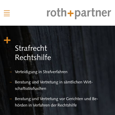
Straf­recht
Rechts­hil­fe
Ver­tei­di­gung in Straf­ver­fah­ren
Be­ra­tung und Ver­tre­tung in sämt­li­chen Wirt­
schafts­straf­sa­chen
Be­ra­tung und Ver­tre­tung vor Ge­rich­ten und Be­
hör­den in Ver­fah­ren der Rechts­hil­fe